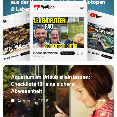
aus der Medaka-Zucht, Natur-Biotopen
& Lebendfutter-Praxis
August 6, 2026
Aquarium im Urlaub allein lassen:
Checkliste für eine sichere
Abwesenheit
August 4, 2026