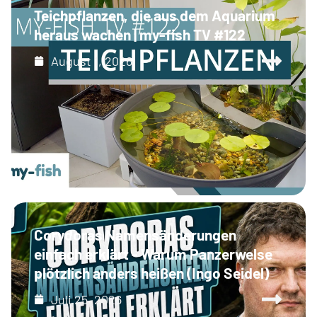
Teichpflanzen, die aus dem Aquarium
heraus wachen | my-fish TV #122
August 1, 2026
Corydoras Namensänderungen
einfach erklärt - Warum Panzerwelse
plötzlich anders heißen (Ingo Seidel)
Juli 25, 2026