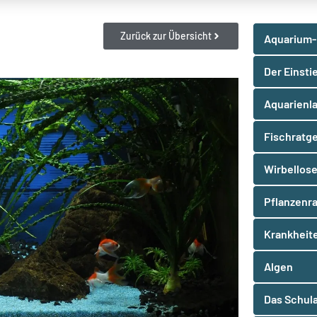
Zurück zur Übersicht
Aquarium-
Der Einsti
Aquarienl
Fischratg
Wirbellos
Pflanzenr
Krankheit
Algen
Das Schul