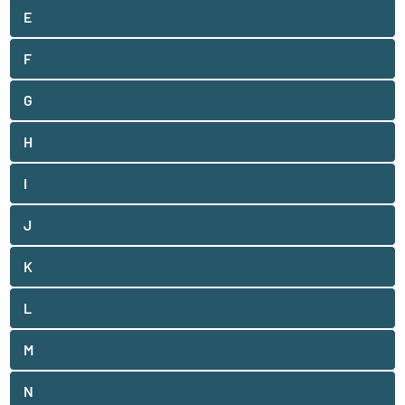
E
F
G
H
I
J
K
L
M
N