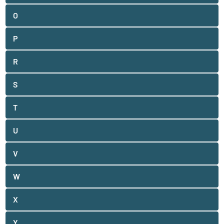
O
P
R
S
T
U
V
W
X
Y