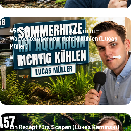
458: Sommerhitze im Aquarium -
Wassertemperatur richtig kühlen (Lucas
Müller)
Juli 18, 2026
Ein Rezept fürs Scapen (Lukas Kaminski)