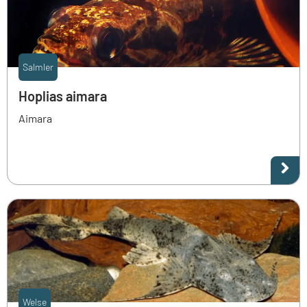
Salmler
Hoplias aimara
Aimara
Welse