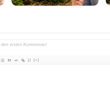
{}
[+]