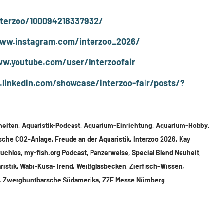
terzoo/100094218337932/
www.instagram.com/interzoo_2026/
ww.youtube.com/user/Interzoofair
linkedin.com/showcase/interzoo-fair/posts/?
heiten
,
Aquaristik-Podcast
,
Aquarium-Einrichtung
,
Aquarium-Hobby
,
sche CO2-Anlage
,
Freude an der Aquaristik
,
Interzoo 2026
,
Kay
ruchlos
,
my-fish.org Podcast
,
Panzerwelse
,
Special Blend Neuheit
,
ristik
,
Wabi-Kusa-Trend
,
Weißglasbecken
,
Zierfisch-Wissen
,
,
Zwergbuntbarsche Südamerika
,
ZZF Messe Nürnberg