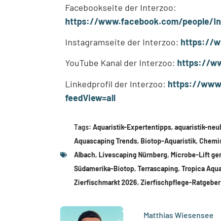
Facebookseite der Interzoo:
https://www.facebook.com/people/In
Instagramseite der Interzoo:
https://
YouTube Kanal der Interzoo:
https://w
Linkedprofil der Interzoo:
https://www.
feedView=all
Tags:
Aquaristik-Expertentipps
,
aquaristik-neu
Aquascaping Trends
,
Biotop-Aquaristik
,
Chemi
Albach
,
Livescaping Nürnberg
,
Microbe-Lift ge
Südamerika-Biotop
,
Terrascaping
,
Tropica Aqua
Zierfischmarkt 2026
,
Zierfischpflege-Ratgeber
Matthias Wiesensee