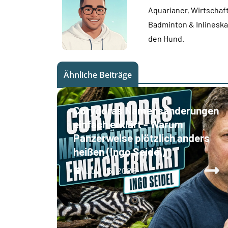
Aquarianer, Wirtschaft
Badminton & Inlineskat
den Hund.
Ähnliche Beiträge
Corydoras Namensänderungen
einfach erklärt - Warum
Panzerwelse plötzlich anders
heißen (Ingo Seidel)
Juli 25, 2026