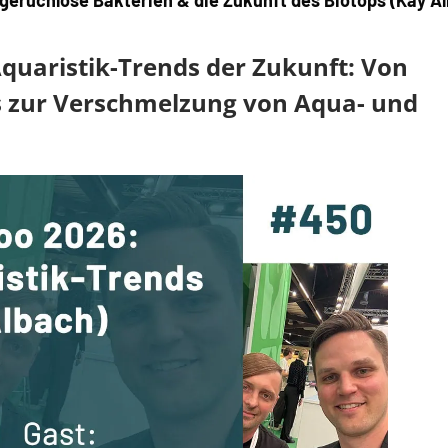
 geruchlose Bakterien & die Zukunft des Biotops (Kay A
 Aquaristik-Trends der Zukunft: Von
is zur Verschmelzung von Aqua- und