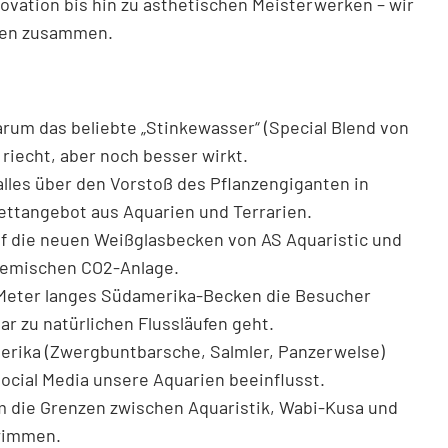
ovation bis hin zu ästhetischen Meisterwerken – wir
uten zusammen.
rum das beliebte „Stinkewasser“ (Special Blend von
 riecht, aber noch besser wirkt.
alles über den Vorstoß des Pflanzengiganten in
ettangebot aus Aquarien und Terrarien.
uf die neuen Weißglasbecken von AS Aquaristic und
hemischen CO2-Anlage.
Meter langes Südamerika-Becken die Besucher
r zu natürlichen Flussläufen geht.
ika (Zwergbuntbarsche, Salmler, Panzerwelse)
Social Media unsere Aquarien beeinflusst.
die Grenzen zwischen Aquaristik, Wabi-Kusa und
wimmen.