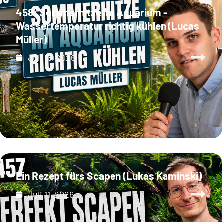
458: Sommerhitze im Aquarium -
Wassertemperatur richtig kühlen (Lucas
Müller)
Juli 18, 2026
Ein Rezept fürs Scapen (Lukas Kaminski)
Juli 11, 2026