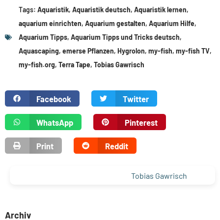
Tags:
Aquaristik
,
Aquaristik deutsch
,
Aquaristik lernen
,
aquarium einrichten
,
Aquarium gestalten
,
Aquarium Hilfe
,
Aquarium Tipps
,
Aquarium Tipps und Tricks deutsch
,
Aquascaping
,
emerse Pflanzen
,
Hygrolon
,
my-fish
,
my-fish TV
,
my-fish.org
,
Terra Tape
,
Tobias Gawrisch
Facebook
Twitter
WhatsApp
Pinterest
Print
Reddit
Tobias Gawrisch
Archiv