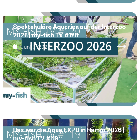
Spektakuläre Aquarien auf der Interzoo
2026 | my-fish TV #120
Juni 7, 2026
Das war die Aqua EXPO in Hamm 2026 |
my-fish TV #119