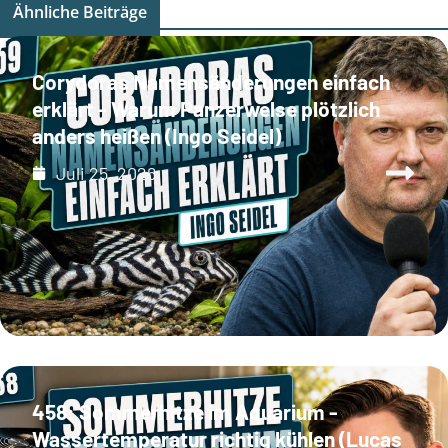
Ähnliche Beiträge
Corydoras Namensänderungen einfach
erklärt - Warum Panzerwelse plötzlich
anders heißen (Ingo Seidel)
Juli 25, 2026
458: Sommerhitze im Aquarium -
Wassertemperatur richtig kühlen (Lucas