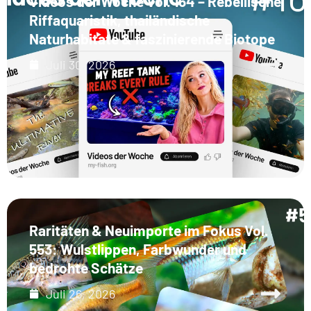
Videos der Woche Vol. 164 – Rebellische
Riffaquaristik, thailändische
Naturhabitate & faszinierende Biotope
Juli 30, 2026
Raritäten & Neuimporte im Fokus Vol.
553: Wulstlippen, Farbwunder und
bedrohte Schätze
Juli 26, 2026