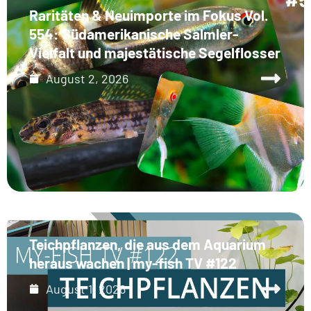
Raritäten & Neuimporte im Fokus Vol.
554: Südamerikanische Salmler-
Vielfalt und majestätische Segelflosser
August 2, 2026
Teichpflanzen, die aus dem Aquarium
heraus wachen | my-fish TV #122
August 1, 2026