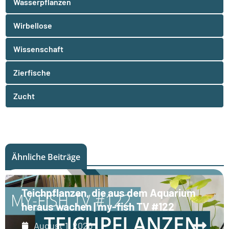
Wasserpflanzen
Wirbellose
Wissenschaft
Zierfische
Zucht
Ähnliche Beiträge
Teichpflanzen, die aus dem Aquarium
heraus wachen | my-fish TV #122
August 1, 2026