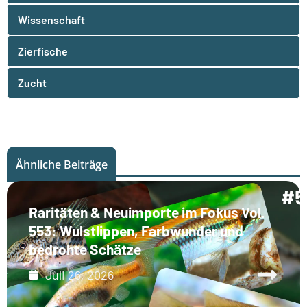
Wissenschaft
Zierfische
Zucht
Ähnliche Beiträge
Raritäten & Neuimporte im Fokus Vol.
553: Wulstlippen, Farbwunder und
bedrohte Schätze
Juli 26, 2026