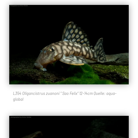
L354 Oligancistrus zuanoni “ Sao Felix“ 12-14cm Quelle: aqua-
global