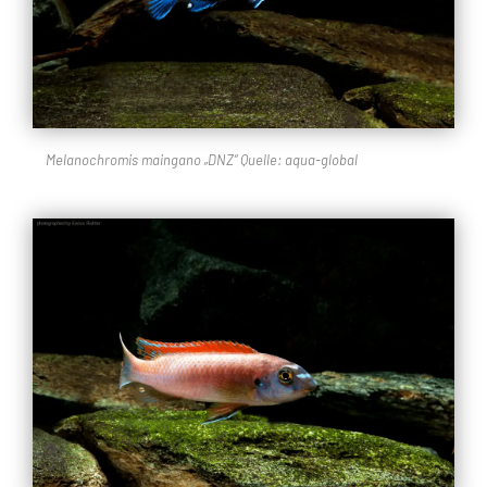
Melanochromis maingano „DNZ“ Quelle: aqua-global