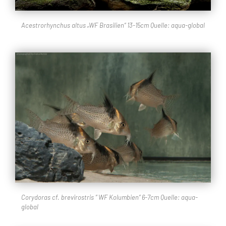
Acestrorhynchus altus „WF Brasilien“ 13-15cm Quelle: aqua-global
Corydoras cf. brevirostris “ WF Kolumbien“ 6-7cm Quelle: aqua-
global