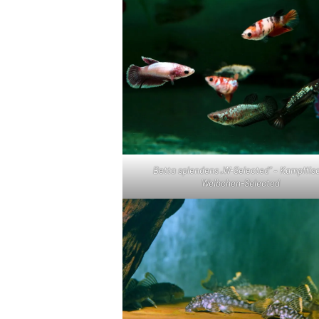
Betta splendens „W-Selected“ – Kampffis
Weibchen-Selected