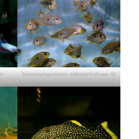
ch-
Gymnogeophagus balzani – Ballonkopf-Erdfresser, NZ