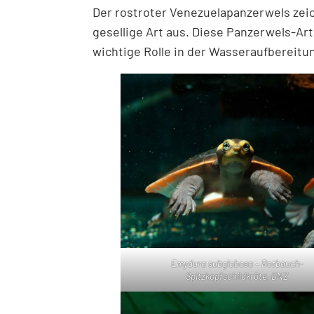
Der rostroter Venezuelapanzerwels zeic
gesellige Art aus. Diese Panzerwels-Art 
wichtige Rolle in der Wasseraufbereit
Emydura subglobosa – Rotbauch-
Spitzkopfschildkröte, DNZ