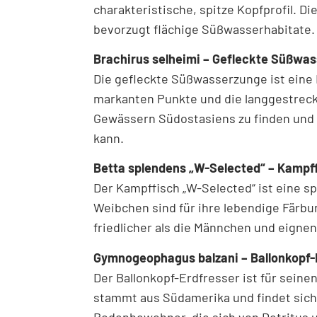
charakteristische, spitze Kopfprofil. Di
bevorzugt flächige Süßwasserhabitate. 
Brachirus selheimi – Gefleckte Süßwa
Die gefleckte Süßwasserzunge ist eine R
markanten Punkte und die langgestreckt
Gewässern Südostasiens zu finden und 
kann.
Betta splendens „W-Selected“ – Kamp
Der Kampffisch „W-Selected“ ist eine s
Weibchen sind für ihre lebendige Färbu
friedlicher als die Männchen und eigne
Gymnogeophagus balzani – Ballonkopf-
Der Ballonkopf-Erdfresser ist für seinen
stammt aus Südamerika und findet sich 
Bodenbewohner, die sich von Detritus 