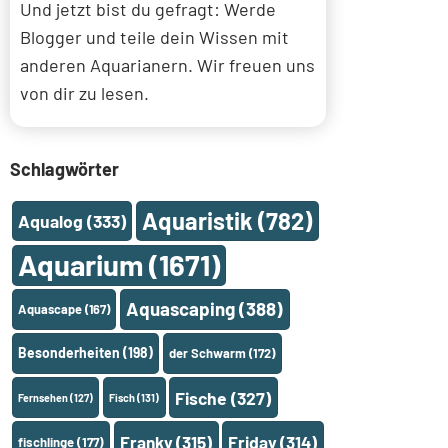
Und jetzt bist du gefragt: Werde
Blogger und teile dein Wissen mit
anderen Aquarianern. Wir freuen uns
von dir zu lesen.
Schlagwörter
Aquaristik
(782)
Aqualog
(333)
Aquarium
(1671)
Aquascaping
(388)
Aquascape
(167)
Besonderheiten
(198)
der Schwarm
(172)
Fische
(327)
Fernsehen
(127)
Fisch
(131)
Franky
(315)
Friday
(314)
fischlinge
(177)