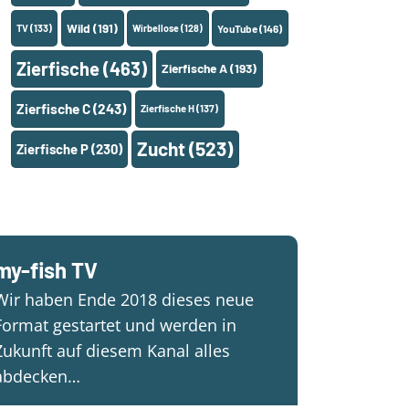
Wild
(191)
TV
(133)
Wirbellose
(128)
YouTube
(146)
Zierfische
(463)
Zierfische A
(193)
Zierfische C
(243)
Zierfische H
(137)
Zucht
(523)
Zierfische P
(230)
my-fish TV
Wir haben Ende 2018 dieses neue
Format gestartet und werden in
Zukunft auf diesem Kanal alles
abdecken…