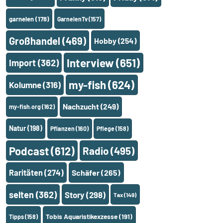
garnelen
(178)
GarnelenTv
(157)
Großhandel
(469)
Hobby
(254)
Interview
(651)
Import
(362)
my-fish
(624)
Kolumne
(316)
Nachzucht
(249)
my-fish.org
(162)
Natur
(198)
Pflanzen
(160)
Pflege
(158)
Podcast
(612)
Radio
(495)
Raritäten
(274)
Schäfer
(265)
selten
(362)
Story
(298)
Tax
(149)
Tobis Aquaristikexzesse
(191)
Tipps
(158)