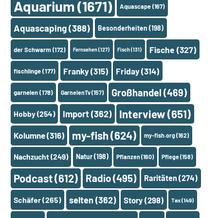
Aquarium
(1671)
Aquascape
(167)
Aquascaping
(388)
Besonderheiten
(198)
Fische
(327)
der Schwarm
(172)
Fernsehen
(127)
Fisch
(131)
Franky
(315)
Friday
(314)
fischlinge
(177)
Großhandel
(469)
garnelen
(178)
GarnelenTv
(157)
Interview
(651)
Import
(362)
Hobby
(254)
my-fish
(624)
Kolumne
(316)
my-fish.org
(162)
Nachzucht
(249)
Natur
(198)
Pflanzen
(160)
Pflege
(158)
Podcast
(612)
Radio
(495)
Raritäten
(274)
selten
(362)
Schäfer
(265)
Story
(298)
Tax
(149)