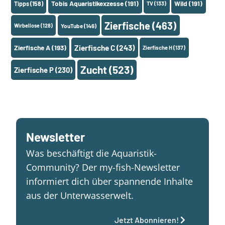
Tobis Aquaristikexzesse
(191)
Wild
(191)
Tipps
(158)
TV
(133)
Zierfische
(463)
Wirbellose
(128)
YouTube
(146)
Zierfische A
(193)
Zierfische C
(243)
Zierfische H
(137)
Zucht
(523)
Zierfische P
(230)
Newsletter
Was beschäftigt die Aquaristik-
Community? Der my-fish-Newsletter
informiert dich über spannende Inhalte
aus der Unterwasserwelt.
Jetzt Abonnieren!