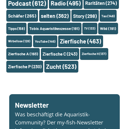
Podcast
(612)
Radio
(495)
Raritäten
(274)
selten
(362)
Schäfer
(265)
Story
(298)
Tax
(149)
Tobis Aquaristikexzesse
(191)
Wild
(191)
Tipps
(158)
TV
(133)
Zierfische
(463)
Wirbellose
(128)
YouTube
(146)
Zierfische A
(193)
Zierfische C
(243)
Zierfische H
(137)
Zucht
(523)
Zierfische P
(230)
Newsletter
Was beschäftigt die Aquaristik-
Community? Der my-fish-Newsletter