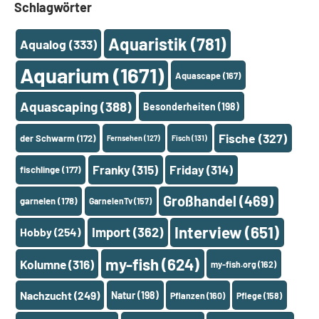
Schlagwörter
Aquaristik
(781)
Aqualog
(333)
Aquarium
(1671)
Aquascape
(167)
Aquascaping
(388)
Besonderheiten
(198)
Fische
(327)
der Schwarm
(172)
Fernsehen
(127)
Fisch
(131)
Franky
(315)
Friday
(314)
fischlinge
(177)
Großhandel
(469)
garnelen
(178)
GarnelenTv
(157)
Interview
(651)
Import
(362)
Hobby
(254)
my-fish
(624)
Kolumne
(316)
my-fish.org
(162)
Nachzucht
(249)
Natur
(198)
Pflanzen
(160)
Pflege
(158)