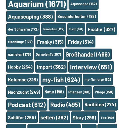
Aquarium
(1671)
Aquascape
(167)
Aquascaping
(388)
Besonderheiten
(198)
Fische
(327)
der Schwarm
(172)
Fernsehen
(127)
Fisch
(131)
Franky
(315)
Friday
(314)
fischlinge
(177)
Großhandel
(469)
garnelen
(178)
GarnelenTv
(157)
Interview
(651)
Import
(362)
Hobby
(254)
my-fish
(624)
Kolumne
(316)
my-fish.org
(162)
Nachzucht
(249)
Natur
(198)
Pflanzen
(160)
Pflege
(158)
Podcast
(612)
Radio
(495)
Raritäten
(274)
selten
(362)
Schäfer
(265)
Story
(298)
Tax
(149)