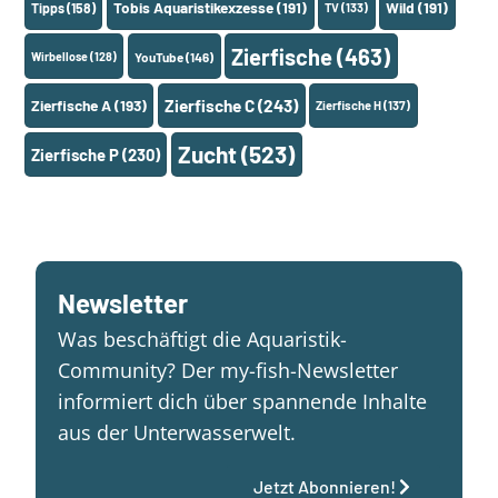
Tobis Aquaristikexzesse
(191)
Wild
(191)
Tipps
(158)
TV
(133)
Zierfische
(463)
Wirbellose
(128)
YouTube
(146)
Zierfische A
(193)
Zierfische C
(243)
Zierfische H
(137)
Zucht
(523)
Zierfische P
(230)
Newsletter
Was beschäftigt die Aquaristik-
Community? Der my-fish-Newsletter
informiert dich über spannende Inhalte
aus der Unterwasserwelt.
Jetzt Abonnieren!