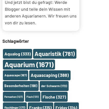
Und jetzt bist du gefragt: Werde
Blogger und teile dein Wissen mit
anderen Aquarianern. Wir freuen uns
von dir zu lesen.
Schlagwörter
Aquaristik
(781)
Aqualog
(333)
Aquarium
(1671)
Aquascaping
(388)
Aquascape
(167)
Besonderheiten
(198)
der Schwarm
(172)
Fische
(327)
Fernsehen
(127)
Fisch
(131)
Franky
(315)
Friday
(314)
fischlinge
(177)