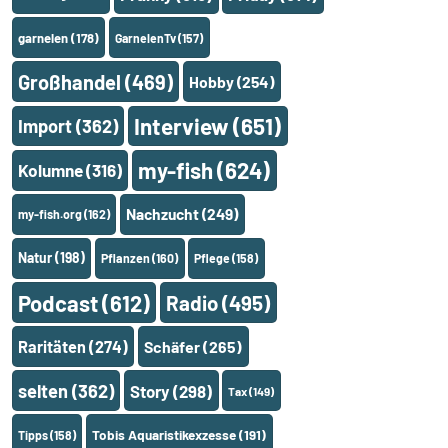
garnelen
(178)
GarnelenTv
(157)
Großhandel
(469)
Hobby
(254)
Interview
(651)
Import
(362)
my-fish
(624)
Kolumne
(316)
Nachzucht
(249)
my-fish.org
(162)
Natur
(198)
Pflanzen
(160)
Pflege
(158)
Podcast
(612)
Radio
(495)
Raritäten
(274)
Schäfer
(265)
selten
(362)
Story
(298)
Tax
(149)
Tobis Aquaristikexzesse
(191)
Tipps
(158)