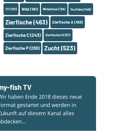
Wild
(191)
TV
(133)
Wirbellose
(128)
YouTube
(146)
Zierfische
(463)
Zierfische A
(193)
Zierfische C
(243)
Zierfische H
(137)
Zucht
(523)
Zierfische P
(230)
my-fish TV
Wir haben Ende 2018 dieses neue
Format gestartet und werden in
Zukunft auf diesem Kanal alles
abdecken…