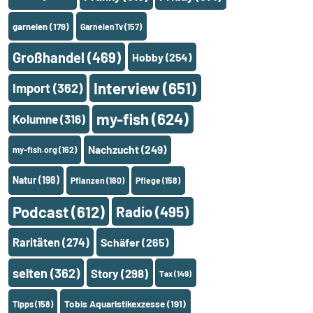
garnelen
(178)
GarnelenTv
(157)
Großhandel
(469)
Hobby
(254)
Interview
(651)
Import
(362)
my-fish
(624)
Kolumne
(316)
Nachzucht
(249)
my-fish.org
(162)
Natur
(198)
Pflanzen
(160)
Pflege
(158)
Podcast
(612)
Radio
(495)
Raritäten
(274)
Schäfer
(265)
selten
(362)
Story
(298)
Tax
(149)
Tobis Aquaristikexzesse
(191)
Tipps
(158)