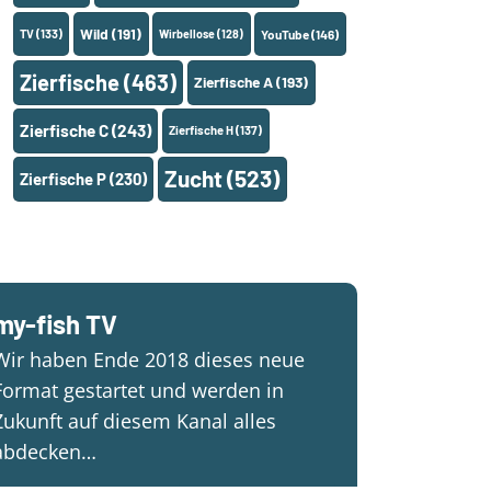
Wild
(191)
TV
(133)
Wirbellose
(128)
YouTube
(146)
Zierfische
(463)
Zierfische A
(193)
Zierfische C
(243)
Zierfische H
(137)
Zucht
(523)
Zierfische P
(230)
my-fish TV
Wir haben Ende 2018 dieses neue
Format gestartet und werden in
Zukunft auf diesem Kanal alles
abdecken…