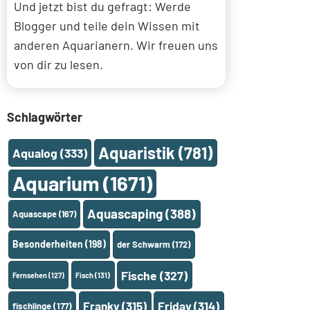
Und jetzt bist du gefragt: Werde
Blogger und teile dein Wissen mit
anderen Aquarianern. Wir freuen uns
von dir zu lesen.
Schlagwörter
Aquaristik
(781)
Aqualog
(333)
Aquarium
(1671)
Aquascaping
(388)
Aquascape
(167)
Besonderheiten
(198)
der Schwarm
(172)
Fische
(327)
Fernsehen
(127)
Fisch
(131)
Franky
(315)
Friday
(314)
fischlinge
(177)