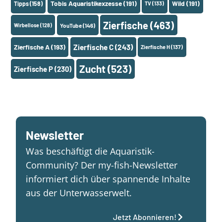
Tobis Aquaristikexzesse
(191)
Wild
(191)
Tipps
(158)
TV
(133)
Zierfische
(463)
Wirbellose
(128)
YouTube
(146)
Zierfische A
(193)
Zierfische C
(243)
Zierfische H
(137)
Zucht
(523)
Zierfische P
(230)
Newsletter
Was beschäftigt die Aquaristik-
Community? Der my-fish-Newsletter
informiert dich über spannende Inhalte
aus der Unterwasserwelt.
Jetzt Abonnieren!