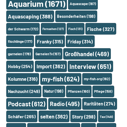
Aquarium
(1671)
Aquascape
(167)
Aquascaping
(388)
Besonderheiten
(198)
Fische
(327)
der Schwarm
(172)
Fernsehen
(127)
Fisch
(131)
Franky
(315)
Friday
(314)
fischlinge
(177)
Großhandel
(469)
garnelen
(178)
GarnelenTv
(157)
Interview
(651)
Import
(362)
Hobby
(254)
my-fish
(624)
Kolumne
(316)
my-fish.org
(162)
Nachzucht
(249)
Natur
(198)
Pflanzen
(160)
Pflege
(158)
Podcast
(612)
Radio
(495)
Raritäten
(274)
selten
(362)
Schäfer
(265)
Story
(298)
Tax
(149)