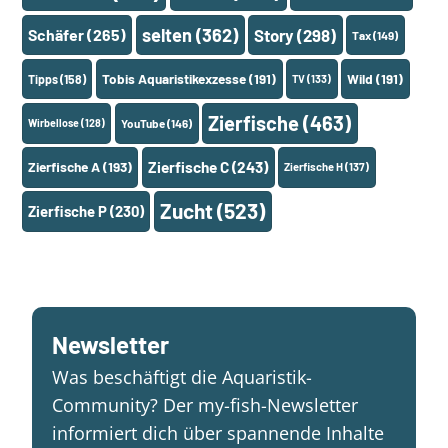
selten
(362)
Schäfer
(265)
Story
(298)
Tax
(149)
Tobis Aquaristikexzesse
(191)
Wild
(191)
Tipps
(158)
TV
(133)
Zierfische
(463)
Wirbellose
(128)
YouTube
(146)
Zierfische A
(193)
Zierfische C
(243)
Zierfische H
(137)
Zucht
(523)
Zierfische P
(230)
Newsletter
Was beschäftigt die Aquaristik-
Community? Der my-fish-Newsletter
informiert dich über spannende Inhalte