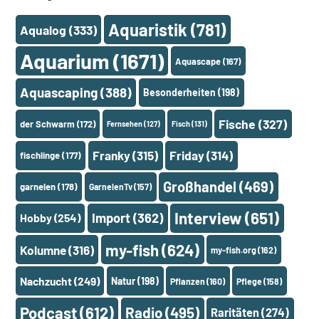
Aquaristik
(781)
Aqualog
(333)
Aquarium
(1671)
Aquascape
(167)
Aquascaping
(388)
Besonderheiten
(198)
Fische
(327)
der Schwarm
(172)
Fernsehen
(127)
Fisch
(131)
Franky
(315)
Friday
(314)
fischlinge
(177)
Großhandel
(469)
garnelen
(178)
GarnelenTv
(157)
Interview
(651)
Import
(362)
Hobby
(254)
my-fish
(624)
Kolumne
(316)
my-fish.org
(162)
Nachzucht
(249)
Natur
(198)
Pflanzen
(160)
Pflege
(158)
Podcast
(612)
Radio
(495)
Raritäten
(274)