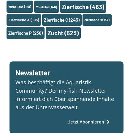
Zierfische
(463)
Wirbellose
(128)
YouTube
(146)
Zierfische A
(193)
Zierfische C
(243)
Zierfische H
(137)
Zucht
(523)
Zierfische P
(230)
Newsletter
Was beschäftigt die Aquaristik-
Community? Der my-fish-Newsletter
informiert dich über spannende Inhalte
aus der Unterwasserwelt.
Jetzt Abonnieren!