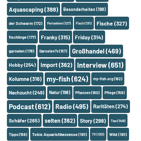
Aquascaping
(388)
Besonderheiten
(198)
Fische
(327)
der Schwarm
(172)
Fernsehen
(127)
Fisch
(131)
Franky
(315)
Friday
(314)
fischlinge
(177)
Großhandel
(469)
garnelen
(178)
GarnelenTv
(157)
Interview
(651)
Import
(362)
Hobby
(254)
my-fish
(624)
Kolumne
(316)
my-fish.org
(162)
Nachzucht
(249)
Natur
(198)
Pflanzen
(160)
Pflege
(158)
Podcast
(612)
Radio
(495)
Raritäten
(274)
selten
(362)
Schäfer
(265)
Story
(298)
Tax
(149)
Tobis Aquaristikexzesse
(191)
Wild
(191)
Tipps
(158)
TV
(133)