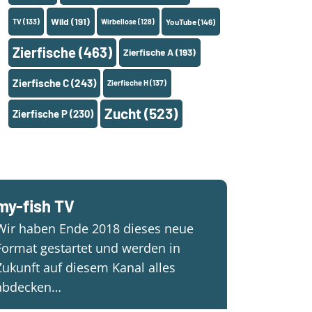
Wild
(191)
TV
(133)
Wirbellose
(128)
YouTube
(146)
Zierfische
(463)
Zierfische A
(193)
Zierfische C
(243)
Zierfische H
(137)
Zucht
(523)
Zierfische P
(230)
my-fish TV
Wir haben Ende 2018 dieses neue
Format gestartet und werden in
Zukunft auf diesem Kanal alles
abdecken…