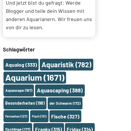
Und jetzt bist du gefragt: Werde
Blogger und teile dein Wissen mit
anderen Aquarianern. Wir freuen uns
von dir zu lesen.
Schlagwörter
Aquaristik
(782)
Aqualog
(333)
Aquarium
(1671)
Aquascaping
(388)
Aquascape
(167)
Besonderheiten
(198)
der Schwarm
(172)
Fische
(327)
Fernsehen
(127)
Fisch
(131)
Franky
(315)
Friday
(314)
fischlinge
(177)