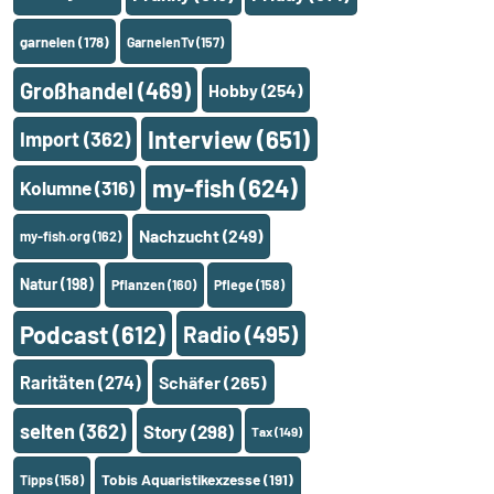
garnelen
(178)
GarnelenTv
(157)
Großhandel
(469)
Hobby
(254)
Interview
(651)
Import
(362)
my-fish
(624)
Kolumne
(316)
Nachzucht
(249)
my-fish.org
(162)
Natur
(198)
Pflanzen
(160)
Pflege
(158)
Podcast
(612)
Radio
(495)
Raritäten
(274)
Schäfer
(265)
selten
(362)
Story
(298)
Tax
(149)
Tobis Aquaristikexzesse
(191)
Tipps
(158)