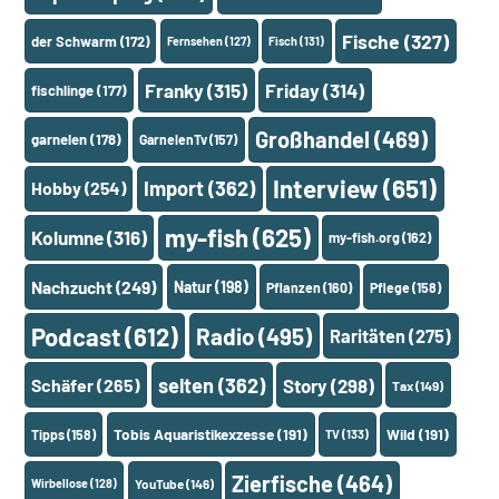
Fische
(327)
der Schwarm
(172)
Fernsehen
(127)
Fisch
(131)
Franky
(315)
Friday
(314)
fischlinge
(177)
Großhandel
(469)
garnelen
(178)
GarnelenTv
(157)
Interview
(651)
Import
(362)
Hobby
(254)
my-fish
(625)
Kolumne
(316)
my-fish.org
(162)
Nachzucht
(249)
Natur
(198)
Pflanzen
(160)
Pflege
(158)
Podcast
(612)
Radio
(495)
Raritäten
(275)
selten
(362)
Schäfer
(265)
Story
(298)
Tax
(149)
Tobis Aquaristikexzesse
(191)
Wild
(191)
Tipps
(158)
TV
(133)
Zierfische
(464)
Wirbellose
(128)
YouTube
(146)