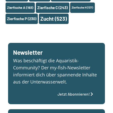
Zierfische A
(193)
Zierfische C
(243)
Zierfische H
(137)
Zucht
(523)
Zierfische P
(230)
Newsletter
Was beschäftigt die Aquaristik-
Community? Der my-fish-Newsletter
informiert dich über spannende Inhalte
aus der Unterwasserwelt.
Jetzt Abonnieren!