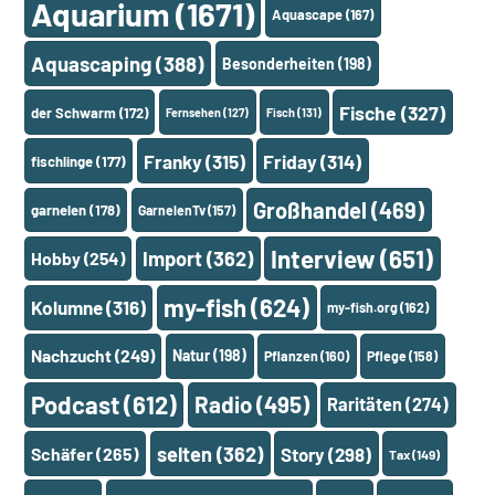
Aquarium
(1671)
Aquascape
(167)
Aquascaping
(388)
Besonderheiten
(198)
Fische
(327)
der Schwarm
(172)
Fernsehen
(127)
Fisch
(131)
Franky
(315)
Friday
(314)
fischlinge
(177)
Großhandel
(469)
garnelen
(178)
GarnelenTv
(157)
Interview
(651)
Import
(362)
Hobby
(254)
my-fish
(624)
Kolumne
(316)
my-fish.org
(162)
Nachzucht
(249)
Natur
(198)
Pflanzen
(160)
Pflege
(158)
Podcast
(612)
Radio
(495)
Raritäten
(274)
selten
(362)
Schäfer
(265)
Story
(298)
Tax
(149)