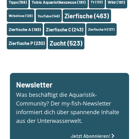
Tobis Aquaristikexzesse
(191)
Wild
(191)
Tipps
(158)
TV
(133)
Zierfische
(463)
Wirbellose
(128)
YouTube
(146)
Zierfische A
(193)
Zierfische C
(243)
Zierfische H
(137)
Zucht
(523)
Zierfische P
(230)
Newsletter
Was beschäftigt die Aquaristik-
Community? Der my-fish-Newsletter
informiert dich über spannende Inhalte
aus der Unterwasserwelt.
Jetzt Abonnieren!