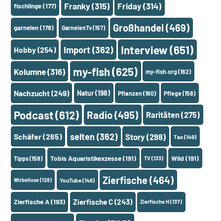
Franky
(315)
Friday
(314)
fischlinge
(177)
Großhandel
(469)
garnelen
(178)
GarnelenTv
(157)
Interview
(651)
Import
(362)
Hobby
(254)
my-fish
(625)
Kolumne
(316)
my-fish.org
(162)
Nachzucht
(249)
Natur
(198)
Pflanzen
(160)
Pflege
(158)
Podcast
(612)
Radio
(495)
Raritäten
(275)
selten
(362)
Schäfer
(265)
Story
(298)
Tax
(149)
Tobis Aquaristikexzesse
(191)
Wild
(191)
Tipps
(158)
TV
(133)
Zierfische
(464)
Wirbellose
(128)
YouTube
(146)
Zierfische A
(193)
Zierfische C
(243)
Zierfische H
(137)