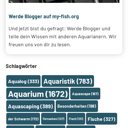
Werde Blogger auf my-fish.org
Und jetzt bist du gefragt: Werde Blogger und
teile dein Wissen mit anderen Aquarianern. Wir
freuen uns von dir zu lesen.
Schlagwörter
Aquaristik
(783)
Aqualog
(333)
Aquarium
(1672)
Aquascape
(167)
Aquascaping
(389)
Besonderheiten
(198)
Fische
(327)
der Schwarm
(172)
Fernsehen
(127)
Fisch
(131)