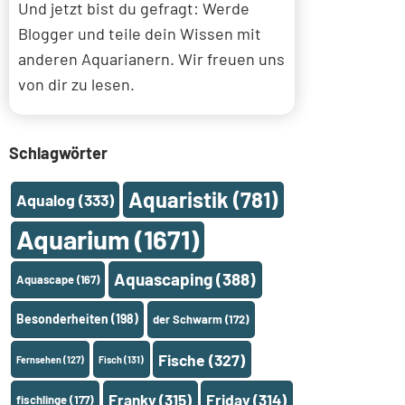
Und jetzt bist du gefragt: Werde
Blogger und teile dein Wissen mit
anderen Aquarianern. Wir freuen uns
von dir zu lesen.
Schlagwörter
Aquaristik
(781)
Aqualog
(333)
Aquarium
(1671)
Aquascaping
(388)
Aquascape
(167)
Besonderheiten
(198)
der Schwarm
(172)
Fische
(327)
Fernsehen
(127)
Fisch
(131)
Franky
(315)
Friday
(314)
fischlinge
(177)