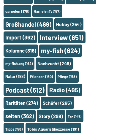
garnelen
(178)
GarnelenTv
(157)
Großhandel
(469)
Hobby
(254)
Interview
(651)
Import
(362)
my-fish
(624)
Kolumne
(316)
Nachzucht
(249)
my-fish.org
(162)
Natur
(198)
Pflanzen
(160)
Pflege
(158)
Podcast
(612)
Radio
(495)
Raritäten
(274)
Schäfer
(265)
selten
(362)
Story
(298)
Tax
(149)
Tobis Aquaristikexzesse
(191)
Tipps
(158)