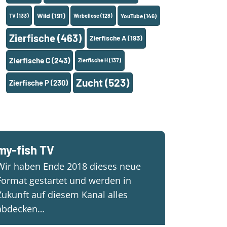
Wild
(191)
TV
(133)
Wirbellose
(128)
YouTube
(146)
Zierfische
(463)
Zierfische A
(193)
Zierfische C
(243)
Zierfische H
(137)
Zucht
(523)
Zierfische P
(230)
my-fish TV
Wir haben Ende 2018 dieses neue
Format gestartet und werden in
Zukunft auf diesem Kanal alles
abdecken…