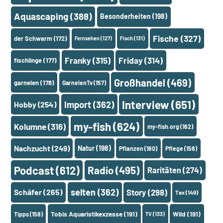
Aquascaping
(388)
Besonderheiten
(198)
Fische
(327)
der Schwarm
(172)
Fernsehen
(127)
Fisch
(131)
Franky
(315)
Friday
(314)
fischlinge
(177)
Großhandel
(469)
garnelen
(178)
GarnelenTv
(157)
Interview
(651)
Import
(362)
Hobby
(254)
my-fish
(624)
Kolumne
(316)
my-fish.org
(162)
Nachzucht
(249)
Natur
(198)
Pflanzen
(160)
Pflege
(158)
Podcast
(612)
Radio
(495)
Raritäten
(274)
selten
(362)
Schäfer
(265)
Story
(298)
Tax
(149)
Tobis Aquaristikexzesse
(191)
Wild
(191)
Tipps
(158)
TV
(133)