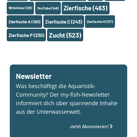
Zierfische
(463)
Wirbellose
(128)
YouTube
(146)
Zierfische A
(193)
Zierfische C
(243)
Zierfische H
(137)
Zucht
(523)
Zierfische P
(230)
Newsletter
Was beschäftigt die Aquaristik-
Community? Der my-fish-Newsletter
informiert dich über spannende Inhalte
aus der Unterwasserwelt.
Jetzt Abonnieren!