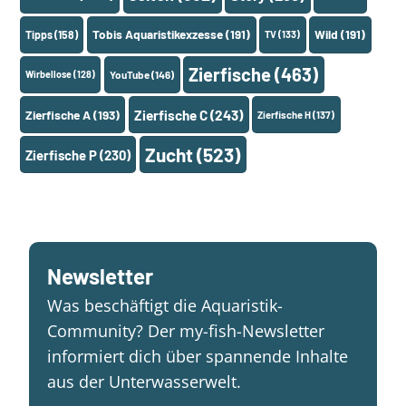
Tobis Aquaristikexzesse
(191)
Wild
(191)
Tipps
(158)
TV
(133)
Zierfische
(463)
Wirbellose
(128)
YouTube
(146)
Zierfische A
(193)
Zierfische C
(243)
Zierfische H
(137)
Zucht
(523)
Zierfische P
(230)
Newsletter
Was beschäftigt die Aquaristik-
Community? Der my-fish-Newsletter
informiert dich über spannende Inhalte
aus der Unterwasserwelt.