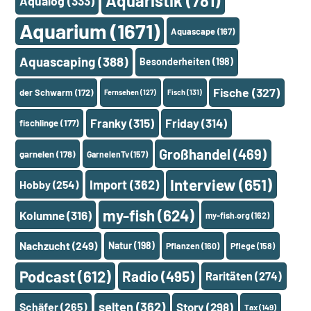
Aquaristik
(781)
Aqualog
(333)
Aquarium
(1671)
Aquascape
(167)
Aquascaping
(388)
Besonderheiten
(198)
Fische
(327)
der Schwarm
(172)
Fernsehen
(127)
Fisch
(131)
Franky
(315)
Friday
(314)
fischlinge
(177)
Großhandel
(469)
garnelen
(178)
GarnelenTv
(157)
Interview
(651)
Import
(362)
Hobby
(254)
my-fish
(624)
Kolumne
(316)
my-fish.org
(162)
Nachzucht
(249)
Natur
(198)
Pflanzen
(160)
Pflege
(158)
Podcast
(612)
Radio
(495)
Raritäten
(274)
selten
(362)
Schäfer
(265)
Story
(298)
Tax
(149)