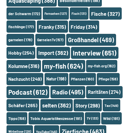
Aquascaping
(388)
Besonderheiten
(198)
Fische
(327)
der Schwarm
(172)
Fernsehen
(127)
Fisch
(131)
Franky
(315)
Friday
(314)
fischlinge
(177)
Großhandel
(469)
garnelen
(178)
GarnelenTv
(157)
Interview
(651)
Import
(362)
Hobby
(254)
my-fish
(624)
Kolumne
(316)
my-fish.org
(162)
Nachzucht
(249)
Natur
(198)
Pflanzen
(160)
Pflege
(158)
Podcast
(612)
Radio
(495)
Raritäten
(274)
selten
(362)
Schäfer
(265)
Story
(298)
Tax
(149)
Tobis Aquaristikexzesse
(191)
Wild
(191)
Tipps
(158)
TV
(133)
Zierfische
(463)
Wirbellose
(128)
YouTube
(146)