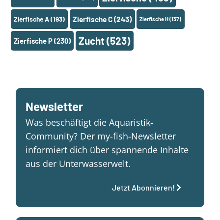
Zierfische A
(193)
Zierfische C
(243)
Zierfische H
(137)
Zucht
(523)
Zierfische P
(230)
Newsletter
Was beschäftigt die Aquaristik-
Community? Der my-fish-Newsletter
informiert dich über spannende Inhalte
aus der Unterwasserwelt.
Jetzt Abonnieren!