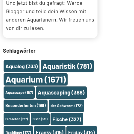
Und jetzt bist du gefragt: Werde
Blogger und teile dein Wissen mit
anderen Aquarianern. Wir freuen uns
von dir zu lesen.
Schlagwörter
Aquaristik
(781)
Aqualog
(333)
Aquarium
(1671)
Aquascaping
(388)
Aquascape
(167)
Besonderheiten
(198)
der Schwarm
(172)
Fische
(327)
Fernsehen
(127)
Fisch
(131)
Franky
(315)
Friday
(314)
fischlinge
(177)