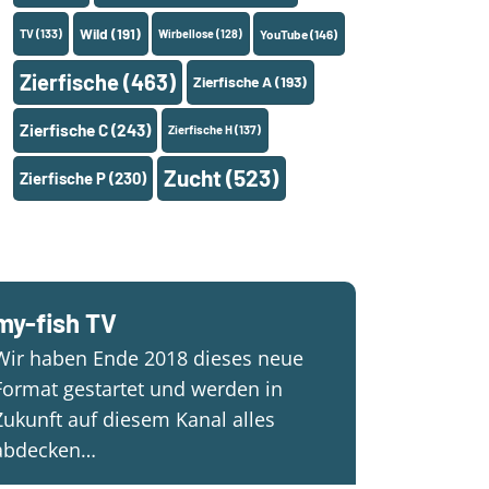
Wild
(191)
TV
(133)
Wirbellose
(128)
YouTube
(146)
Zierfische
(463)
Zierfische A
(193)
Zierfische C
(243)
Zierfische H
(137)
Zucht
(523)
Zierfische P
(230)
my-fish TV
Wir haben Ende 2018 dieses neue
Format gestartet und werden in
Zukunft auf diesem Kanal alles
abdecken…