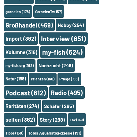
garnelen
(178)
GarnelenTv
(157)
Großhandel
(469)
Hobby
(254)
Interview
(651)
Import
(362)
my-fish
(624)
Kolumne
(316)
Nachzucht
(249)
my-fish.org
(162)
Natur
(198)
Pflanzen
(160)
Pflege
(158)
Podcast
(612)
Radio
(495)
Raritäten
(274)
Schäfer
(265)
selten
(362)
Story
(298)
Tax
(149)
Tobis Aquaristikexzesse
(191)
Tipps
(158)