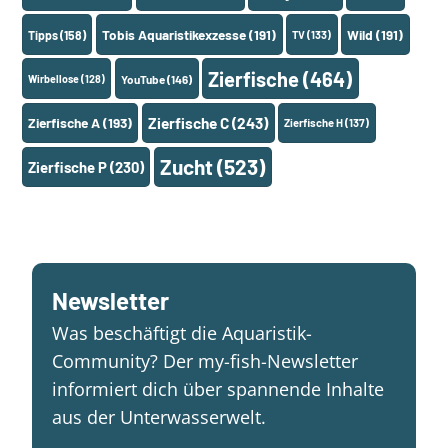
Tobis Aquaristikexzesse
(191)
Wild
(191)
Tipps
(158)
TV
(133)
Zierfische
(464)
Wirbellose
(128)
YouTube
(146)
Zierfische A
(193)
Zierfische C
(243)
Zierfische H
(137)
Zucht
(523)
Zierfische P
(230)
Newsletter
Was beschäftigt die Aquaristik-
Community? Der my-fish-Newsletter
informiert dich über spannende Inhalte
aus der Unterwasserwelt.