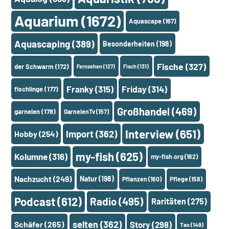
Aquarium
(1672)
Aquascape
(167)
Aquascaping
(389)
Besonderheiten
(198)
Fische
(327)
der Schwarm
(172)
Fernsehen
(127)
Fisch
(131)
Franky
(315)
Friday
(314)
fischlinge
(177)
Großhandel
(469)
garnelen
(178)
GarnelenTv
(157)
Interview
(651)
Import
(362)
Hobby
(254)
my-fish
(625)
Kolumne
(316)
my-fish.org
(162)
Nachzucht
(249)
Natur
(198)
Pflanzen
(160)
Pflege
(158)
Podcast
(612)
Radio
(495)
Raritäten
(275)
selten
(362)
Schäfer
(265)
Story
(298)
Tax
(149)