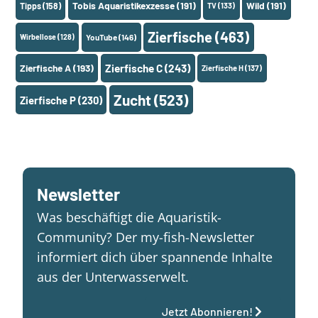
Tobis Aquaristikexzesse
(191)
Wild
(191)
Tipps
(158)
TV
(133)
Zierfische
(463)
Wirbellose
(128)
YouTube
(146)
Zierfische A
(193)
Zierfische C
(243)
Zierfische H
(137)
Zucht
(523)
Zierfische P
(230)
Newsletter
Was beschäftigt die Aquaristik-
Community? Der my-fish-Newsletter
informiert dich über spannende Inhalte
aus der Unterwasserwelt.
Jetzt Abonnieren!