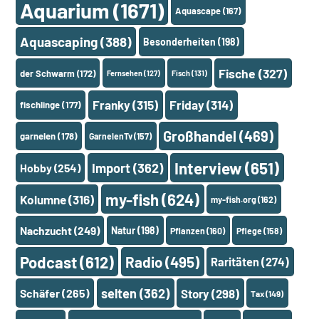
Aquarium
(1671)
Aquascape
(167)
Aquascaping
(388)
Besonderheiten
(198)
Fische
(327)
der Schwarm
(172)
Fernsehen
(127)
Fisch
(131)
Franky
(315)
Friday
(314)
fischlinge
(177)
Großhandel
(469)
garnelen
(178)
GarnelenTv
(157)
Interview
(651)
Import
(362)
Hobby
(254)
my-fish
(624)
Kolumne
(316)
my-fish.org
(162)
Nachzucht
(249)
Natur
(198)
Pflanzen
(160)
Pflege
(158)
Podcast
(612)
Radio
(495)
Raritäten
(274)
selten
(362)
Schäfer
(265)
Story
(298)
Tax
(149)