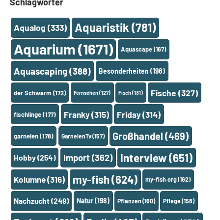
Schlagwörter
Aquaristik
(781)
Aqualog
(333)
Aquarium
(1671)
Aquascape
(167)
Aquascaping
(388)
Besonderheiten
(198)
Fische
(327)
der Schwarm
(172)
Fernsehen
(127)
Fisch
(131)
Franky
(315)
Friday
(314)
fischlinge
(177)
Großhandel
(469)
garnelen
(178)
GarnelenTv
(157)
Interview
(651)
Import
(362)
Hobby
(254)
my-fish
(624)
Kolumne
(316)
my-fish.org
(162)
Nachzucht
(249)
Natur
(198)
Pflanzen
(160)
Pflege
(158)