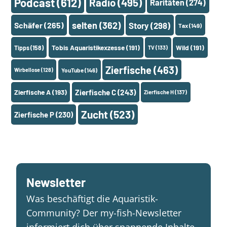
Podcast
(612)
Radio
(495)
Raritäten
(274)
selten
(362)
Schäfer
(265)
Story
(298)
Tax
(149)
Tobis Aquaristikexzesse
(191)
Wild
(191)
Tipps
(158)
TV
(133)
Zierfische
(463)
Wirbellose
(128)
YouTube
(146)
Zierfische A
(193)
Zierfische C
(243)
Zierfische H
(137)
Zucht
(523)
Zierfische P
(230)
Newsletter
Was beschäftigt die Aquaristik-
Community? Der my-fish-Newsletter