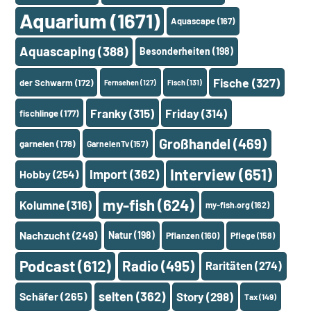
Aquarium
(1671)
Aquascape
(167)
Aquascaping
(388)
Besonderheiten
(198)
Fische
(327)
der Schwarm
(172)
Fernsehen
(127)
Fisch
(131)
Franky
(315)
Friday
(314)
fischlinge
(177)
Großhandel
(469)
garnelen
(178)
GarnelenTv
(157)
Interview
(651)
Import
(362)
Hobby
(254)
my-fish
(624)
Kolumne
(316)
my-fish.org
(162)
Nachzucht
(249)
Natur
(198)
Pflanzen
(160)
Pflege
(158)
Podcast
(612)
Radio
(495)
Raritäten
(274)
selten
(362)
Schäfer
(265)
Story
(298)
Tax
(149)