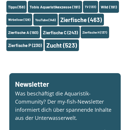
Tobis Aquaristikexzesse
(191)
Wild
(191)
Tipps
(158)
TV
(133)
Zierfische
(463)
Wirbellose
(128)
YouTube
(146)
Zierfische A
(193)
Zierfische C
(243)
Zierfische H
(137)
Zucht
(523)
Zierfische P
(230)
Newsletter
Was beschäftigt die Aquaristik-
Community? Der my-fish-Newsletter
informiert dich über spannende Inhalte
aus der Unterwasserwelt.