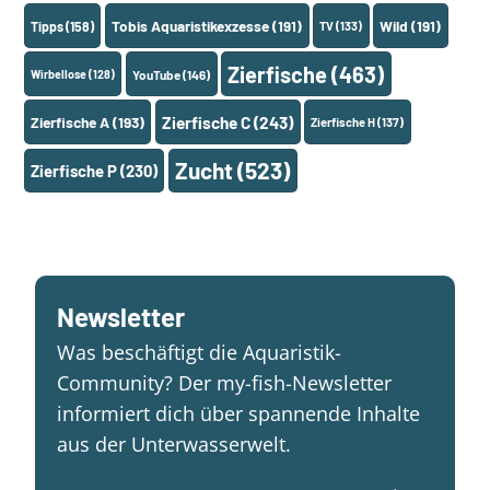
Tobis Aquaristikexzesse
(191)
Wild
(191)
Tipps
(158)
TV
(133)
Zierfische
(463)
Wirbellose
(128)
YouTube
(146)
Zierfische A
(193)
Zierfische C
(243)
Zierfische H
(137)
Zucht
(523)
Zierfische P
(230)
Newsletter
Was beschäftigt die Aquaristik-
Community? Der my-fish-Newsletter
informiert dich über spannende Inhalte
aus der Unterwasserwelt.