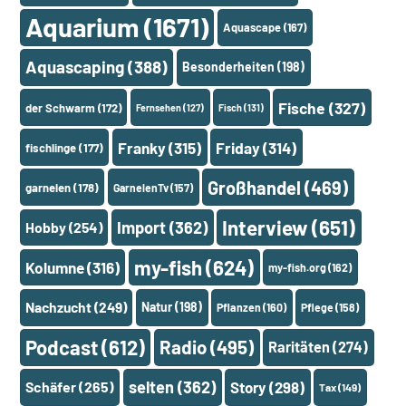
Aquarium
(1671)
Aquascape
(167)
Aquascaping
(388)
Besonderheiten
(198)
Fische
(327)
der Schwarm
(172)
Fernsehen
(127)
Fisch
(131)
Franky
(315)
Friday
(314)
fischlinge
(177)
Großhandel
(469)
garnelen
(178)
GarnelenTv
(157)
Interview
(651)
Import
(362)
Hobby
(254)
my-fish
(624)
Kolumne
(316)
my-fish.org
(162)
Nachzucht
(249)
Natur
(198)
Pflanzen
(160)
Pflege
(158)
Podcast
(612)
Radio
(495)
Raritäten
(274)
selten
(362)
Schäfer
(265)
Story
(298)
Tax
(149)