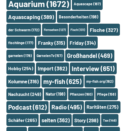
Aquarium
(1672)
Aquascape
(167)
Aquascaping
(389)
Besonderheiten
(198)
Fische
(327)
der Schwarm
(172)
Fernsehen
(127)
Fisch
(131)
Franky
(315)
Friday
(314)
fischlinge
(177)
Großhandel
(469)
garnelen
(178)
GarnelenTv
(157)
Interview
(651)
Import
(362)
Hobby
(254)
my-fish
(625)
Kolumne
(316)
my-fish.org
(162)
Nachzucht
(249)
Natur
(198)
Pflanzen
(160)
Pflege
(158)
Podcast
(612)
Radio
(495)
Raritäten
(275)
selten
(362)
Schäfer
(265)
Story
(298)
Tax
(149)