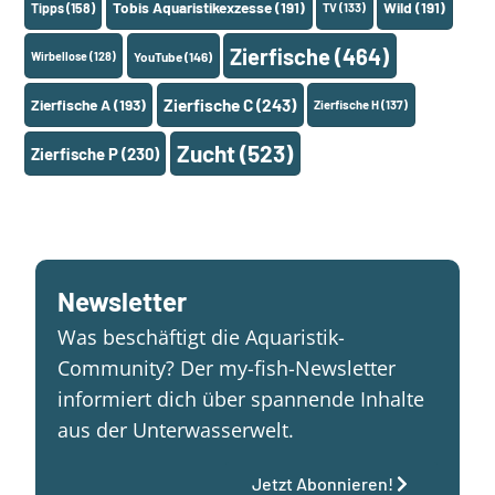
Tobis Aquaristikexzesse
(191)
Wild
(191)
Tipps
(158)
TV
(133)
Zierfische
(464)
Wirbellose
(128)
YouTube
(146)
Zierfische A
(193)
Zierfische C
(243)
Zierfische H
(137)
Zucht
(523)
Zierfische P
(230)
Newsletter
Was beschäftigt die Aquaristik-
Community? Der my-fish-Newsletter
informiert dich über spannende Inhalte
aus der Unterwasserwelt.
Jetzt Abonnieren!