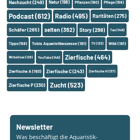
Nachzucht
(249)
Natur
(198)
Pflanzen
(160)
Pflege
(158)
Podcast
(612)
Radio
(495)
Raritäten
(275)
selten
(362)
Schäfer
(265)
Story
(298)
Tax
(149)
Tobis Aquaristikexzesse
(191)
Wild
(191)
Tipps
(158)
TV
(133)
Zierfische
(464)
Wirbellose
(128)
YouTube
(146)
Zierfische A
(193)
Zierfische C
(243)
Zierfische H
(137)
Zucht
(523)
Zierfische P
(230)
Newsletter
Was beschäftigt die Aquaristik-