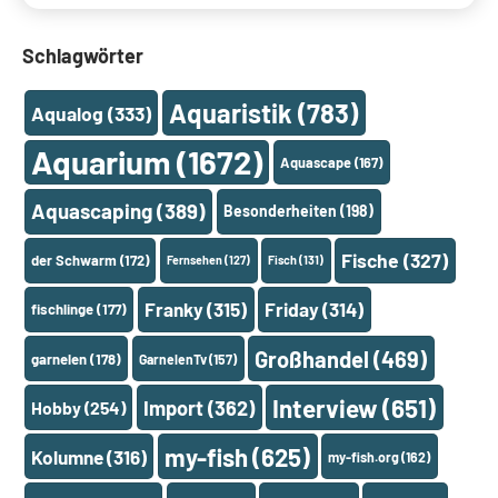
Schlagwörter
Aquaristik
(783)
Aqualog
(333)
Aquarium
(1672)
Aquascape
(167)
Aquascaping
(389)
Besonderheiten
(198)
Fische
(327)
der Schwarm
(172)
Fernsehen
(127)
Fisch
(131)
Franky
(315)
Friday
(314)
fischlinge
(177)
Großhandel
(469)
garnelen
(178)
GarnelenTv
(157)
Interview
(651)
Import
(362)
Hobby
(254)
my-fish
(625)
Kolumne
(316)
my-fish.org
(162)