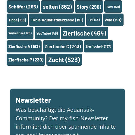
selten
(362)
Schäfer
(265)
Story
(298)
Tax
(149)
Tobis Aquaristikexzesse
(191)
Wild
(191)
Tipps
(158)
TV
(133)
Zierfische
(464)
Wirbellose
(128)
YouTube
(146)
Zierfische A
(193)
Zierfische C
(243)
Zierfische H
(137)
Zucht
(523)
Zierfische P
(230)
Newsletter
Was beschäftigt die Aquaristik-
Community? Der my-fish-Newsletter
informiert dich über spannende Inhalte