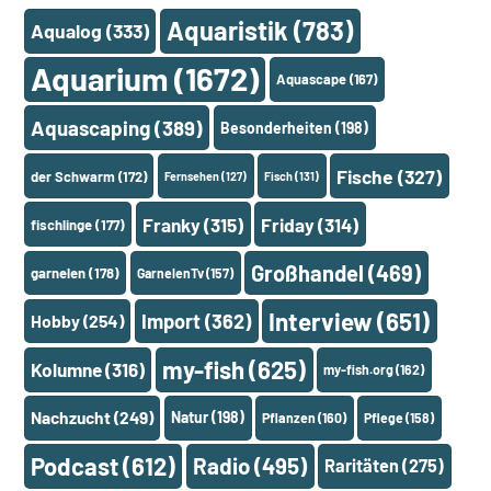
Aquaristik
(783)
Aqualog
(333)
Aquarium
(1672)
Aquascape
(167)
Aquascaping
(389)
Besonderheiten
(198)
Fische
(327)
der Schwarm
(172)
Fernsehen
(127)
Fisch
(131)
Franky
(315)
Friday
(314)
fischlinge
(177)
Großhandel
(469)
garnelen
(178)
GarnelenTv
(157)
Interview
(651)
Import
(362)
Hobby
(254)
my-fish
(625)
Kolumne
(316)
my-fish.org
(162)
Nachzucht
(249)
Natur
(198)
Pflanzen
(160)
Pflege
(158)
Podcast
(612)
Radio
(495)
Raritäten
(275)