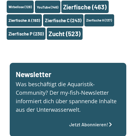
Zierfische
(463)
Wirbellose
(128)
YouTube
(146)
Zierfische A
(193)
Zierfische C
(243)
Zierfische H
(137)
Zucht
(523)
Zierfische P
(230)
Newsletter
Was beschäftigt die Aquaristik-
Community? Der my-fish-Newsletter
informiert dich über spannende Inhalte
aus der Unterwasserwelt.
Jetzt Abonnieren!