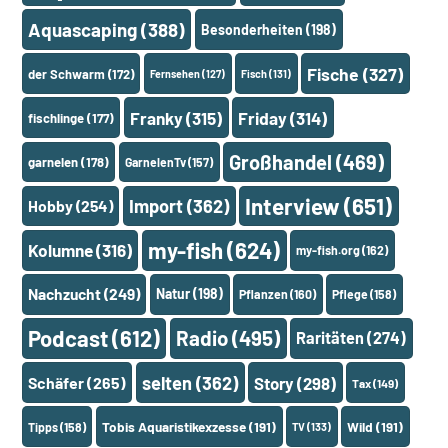
Aquascaping
(388)
Besonderheiten
(198)
Fische
(327)
der Schwarm
(172)
Fernsehen
(127)
Fisch
(131)
Franky
(315)
Friday
(314)
fischlinge
(177)
Großhandel
(469)
garnelen
(178)
GarnelenTv
(157)
Interview
(651)
Import
(362)
Hobby
(254)
my-fish
(624)
Kolumne
(316)
my-fish.org
(162)
Nachzucht
(249)
Natur
(198)
Pflanzen
(160)
Pflege
(158)
Podcast
(612)
Radio
(495)
Raritäten
(274)
selten
(362)
Schäfer
(265)
Story
(298)
Tax
(149)
Tobis Aquaristikexzesse
(191)
Wild
(191)
Tipps
(158)
TV
(133)