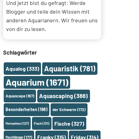
Und jetzt bist du gefragt: Werde
Blogger und teile dein Wissen mit
anderen Aquarianern. Wir freuen uns
von dir zu lesen.
Schlagwörter
Aquaristik
(781)
Aqualog
(333)
Aquarium
(1671)
Aquascaping
(388)
Aquascape
(167)
Besonderheiten
(198)
der Schwarm
(172)
Fische
(327)
Fernsehen
(127)
Fisch
(131)
Franky
(315)
Friday
(314)
fischlinge
(177)