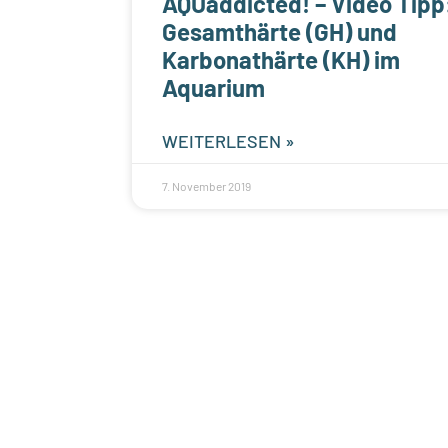
AQUaddicted! – Video Tipp
Gesamthärte (GH) und
Karbonathärte (KH) im
Aquarium
WEITERLESEN »
7. November 2019