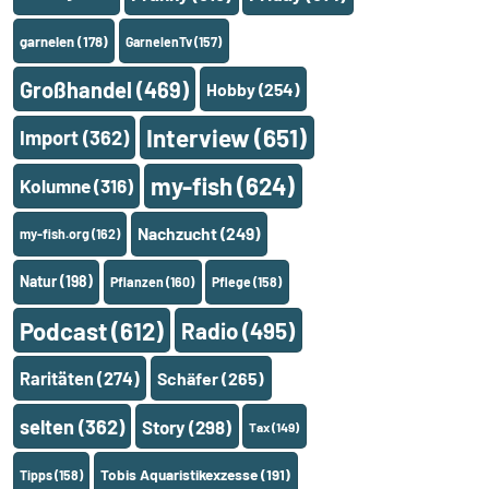
garnelen
(178)
GarnelenTv
(157)
Großhandel
(469)
Hobby
(254)
Interview
(651)
Import
(362)
my-fish
(624)
Kolumne
(316)
Nachzucht
(249)
my-fish.org
(162)
Natur
(198)
Pflanzen
(160)
Pflege
(158)
Podcast
(612)
Radio
(495)
Raritäten
(274)
Schäfer
(265)
selten
(362)
Story
(298)
Tax
(149)
Tobis Aquaristikexzesse
(191)
Tipps
(158)