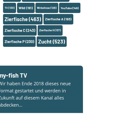
Wild
(191)
TV
(133)
Wirbellose
(128)
YouTube
(146)
Zierfische
(463)
Zierfische A
(193)
Zierfische C
(243)
Zierfische H
(137)
Zucht
(523)
Zierfische P
(230)
my-fish TV
Wir haben Ende 2018 dieses neue
Format gestartet und werden in
Zukunft auf diesem Kanal alles
abdecken…