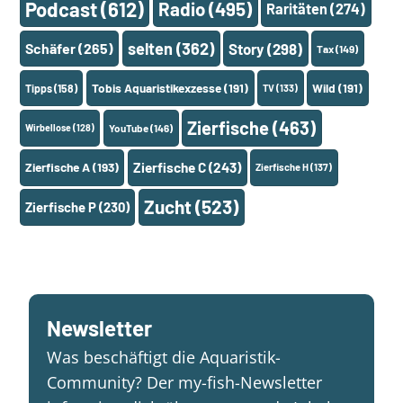
Podcast
(612)
Radio
(495)
Raritäten
(274)
selten
(362)
Schäfer
(265)
Story
(298)
Tax
(149)
Tobis Aquaristikexzesse
(191)
Wild
(191)
Tipps
(158)
TV
(133)
Zierfische
(463)
Wirbellose
(128)
YouTube
(146)
Zierfische A
(193)
Zierfische C
(243)
Zierfische H
(137)
Zucht
(523)
Zierfische P
(230)
Newsletter
Was beschäftigt die Aquaristik-
Community? Der my-fish-Newsletter