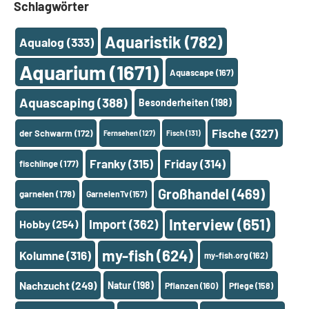
Schlagwörter
Aquaristik
(782)
Aqualog
(333)
Aquarium
(1671)
Aquascape
(167)
Aquascaping
(388)
Besonderheiten
(198)
Fische
(327)
der Schwarm
(172)
Fernsehen
(127)
Fisch
(131)
Franky
(315)
Friday
(314)
fischlinge
(177)
Großhandel
(469)
garnelen
(178)
GarnelenTv
(157)
Interview
(651)
Import
(362)
Hobby
(254)
my-fish
(624)
Kolumne
(316)
my-fish.org
(162)
Nachzucht
(249)
Natur
(198)
Pflanzen
(160)
Pflege
(158)