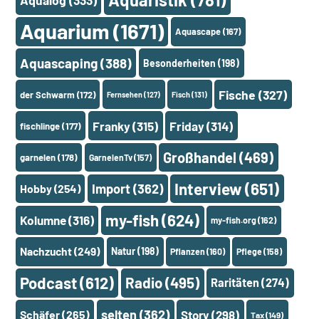
Aqualog
(333)
Aquarium
(1671)
Aquascape
(167)
Aquascaping
(388)
Besonderheiten
(198)
Fische
(327)
der Schwarm
(172)
Fernsehen
(127)
Fisch
(131)
Franky
(315)
Friday
(314)
fischlinge
(177)
Großhandel
(469)
garnelen
(178)
GarnelenTv
(157)
Interview
(651)
Import
(362)
Hobby
(254)
my-fish
(624)
Kolumne
(316)
my-fish.org
(162)
Nachzucht
(249)
Natur
(198)
Pflanzen
(160)
Pflege
(158)
Podcast
(612)
Radio
(495)
Raritäten
(274)
selten
(362)
Schäfer
(265)
Story
(298)
Tax
(149)