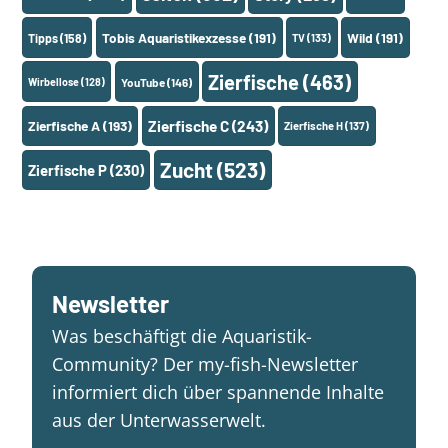
Tobis Aquaristikexzesse
(191)
Wild
(191)
Tipps
(158)
TV
(133)
Zierfische
(463)
Wirbellose
(128)
YouTube
(146)
Zierfische A
(193)
Zierfische C
(243)
Zierfische H
(137)
Zucht
(523)
Zierfische P
(230)
Newsletter
Was beschäftigt die Aquaristik-
Community? Der my-fish-Newsletter
informiert dich über spannende Inhalte
aus der Unterwasserwelt.