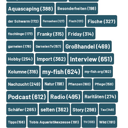
Aquascaping
(388)
Besonderheiten
(198)
Fische
(327)
der Schwarm
(172)
Fernsehen
(127)
Fisch
(131)
Franky
(315)
Friday
(314)
fischlinge
(177)
Großhandel
(469)
garnelen
(178)
GarnelenTv
(157)
Interview
(651)
Import
(362)
Hobby
(254)
my-fish
(624)
Kolumne
(316)
my-fish.org
(162)
Nachzucht
(249)
Natur
(198)
Pflanzen
(160)
Pflege
(158)
Podcast
(612)
Radio
(495)
Raritäten
(274)
selten
(362)
Schäfer
(265)
Story
(298)
Tax
(149)
Tobis Aquaristikexzesse
(191)
Wild
(191)
Tipps
(158)
TV
(133)