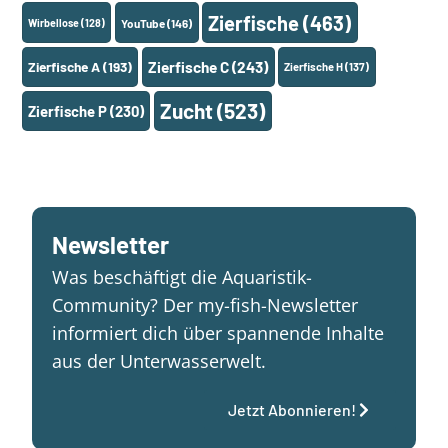
Zierfische
(463)
Wirbellose
(128)
YouTube
(146)
Zierfische A
(193)
Zierfische C
(243)
Zierfische H
(137)
Zucht
(523)
Zierfische P
(230)
Newsletter
Was beschäftigt die Aquaristik-
Community? Der my-fish-Newsletter
informiert dich über spannende Inhalte
aus der Unterwasserwelt.
Jetzt Abonnieren!