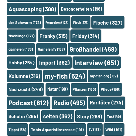
Aquascaping
(388)
Besonderheiten
(198)
Fische
(327)
der Schwarm
(172)
Fernsehen
(127)
Fisch
(131)
Franky
(315)
Friday
(314)
fischlinge
(177)
Großhandel
(469)
garnelen
(178)
GarnelenTv
(157)
Interview
(651)
Import
(362)
Hobby
(254)
my-fish
(624)
Kolumne
(316)
my-fish.org
(162)
Nachzucht
(249)
Natur
(198)
Pflanzen
(160)
Pflege
(158)
Podcast
(612)
Radio
(495)
Raritäten
(274)
selten
(362)
Schäfer
(265)
Story
(298)
Tax
(149)
Tobis Aquaristikexzesse
(191)
Wild
(191)
Tipps
(158)
TV
(133)