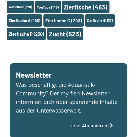
Zierfische
(463)
Wirbellose
(128)
YouTube
(146)
Zierfische A
(193)
Zierfische C
(243)
Zierfische H
(137)
Zucht
(523)
Zierfische P
(230)
Newsletter
Was beschäftigt die Aquaristik-
Community? Der my-fish-Newsletter
informiert dich über spannende Inhalte
aus der Unterwasserwelt.
Jetzt Abonnieren!