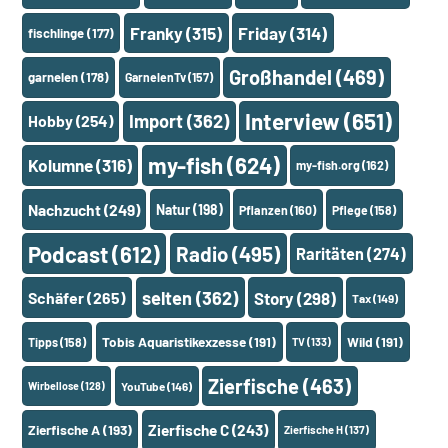
Franky
(315)
Friday
(314)
fischlinge
(177)
Großhandel
(469)
garnelen
(178)
GarnelenTv
(157)
Interview
(651)
Import
(362)
Hobby
(254)
my-fish
(624)
Kolumne
(316)
my-fish.org
(162)
Nachzucht
(249)
Natur
(198)
Pflanzen
(160)
Pflege
(158)
Podcast
(612)
Radio
(495)
Raritäten
(274)
selten
(362)
Schäfer
(265)
Story
(298)
Tax
(149)
Tobis Aquaristikexzesse
(191)
Wild
(191)
Tipps
(158)
TV
(133)
Zierfische
(463)
Wirbellose
(128)
YouTube
(146)
Zierfische A
(193)
Zierfische C
(243)
Zierfische H
(137)