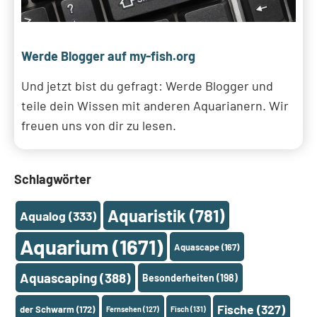
Werde Blogger auf my-fish.org
Und jetzt bist du gefragt: Werde Blogger und
teile dein Wissen mit anderen Aquarianern. Wir
freuen uns von dir zu lesen.
Schlagwörter
Aquaristik
(781)
Aqualog
(333)
Aquarium
(1671)
Aquascape
(167)
Aquascaping
(388)
Besonderheiten
(198)
Fische
(327)
der Schwarm
(172)
Fernsehen
(127)
Fisch
(131)