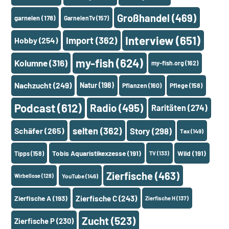
Großhandel
(469)
garnelen
(178)
GarnelenTv
(157)
Interview
(651)
Import
(362)
Hobby
(254)
my-fish
(624)
Kolumne
(316)
my-fish.org
(162)
Nachzucht
(249)
Natur
(198)
Pflanzen
(160)
Pflege
(158)
Podcast
(612)
Radio
(495)
Raritäten
(274)
selten
(362)
Schäfer
(265)
Story
(298)
Tax
(149)
Tobis Aquaristikexzesse
(191)
Wild
(191)
Tipps
(158)
TV
(133)
Zierfische
(463)
Wirbellose
(128)
YouTube
(146)
Zierfische A
(193)
Zierfische C
(243)
Zierfische H
(137)
Zucht
(523)
Zierfische P
(230)