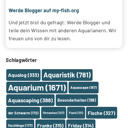
Werde Blogger auf my-fish.org
Und jetzt bist du gefragt: Werde Blogger und
teile dein Wissen mit anderen Aquarianern. Wir
freuen uns von dir zu lesen.
Schlagwörter
Aquaristik
(781)
Aqualog
(333)
Aquarium
(1671)
Aquascape
(167)
Aquascaping
(388)
Besonderheiten
(198)
Fische
(327)
der Schwarm
(172)
Fernsehen
(127)
Fisch
(131)
Franky
(315)
Friday
(314)
fischlinge
(177)