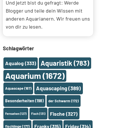
Und jetzt bist du gefragt: Werde
Blogger und teile dein Wissen mit
anderen Aquarianern. Wir freuen uns
von dir zu lesen.
Schlagwörter
Aquaristik
(783)
Aqualog
(333)
Aquarium
(1672)
Aquascaping
(389)
Aquascape
(167)
Besonderheiten
(198)
der Schwarm
(172)
Fische
(327)
Fernsehen
(127)
Fisch
(131)
Franky
(315)
Friday
(314)
fischlinge
(177)