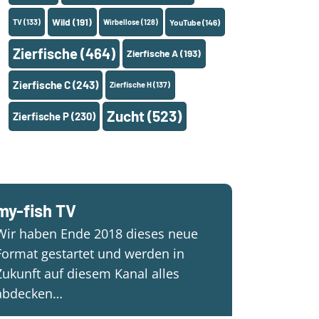
Wild
(191)
TV
(133)
Wirbellose
(128)
YouTube
(146)
Zierfische
(464)
Zierfische A
(193)
Zierfische C
(243)
Zierfische H
(137)
Zucht
(523)
Zierfische P
(230)
my-fish TV
Wir haben Ende 2018 dieses neue
Format gestartet und werden in
Zukunft auf diesem Kanal alles
abdecken…