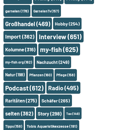
garnelen
(178)
GarnelenTv
(157)
Großhandel
(469)
Hobby
(254)
Interview
(651)
Import
(362)
my-fish
(625)
Kolumne
(316)
Nachzucht
(249)
my-fish.org
(162)
Natur
(198)
Pflanzen
(160)
Pflege
(158)
Podcast
(612)
Radio
(495)
Raritäten
(275)
Schäfer
(265)
selten
(362)
Story
(298)
Tax
(149)
Tobis Aquaristikexzesse
(191)
Tipps
(158)