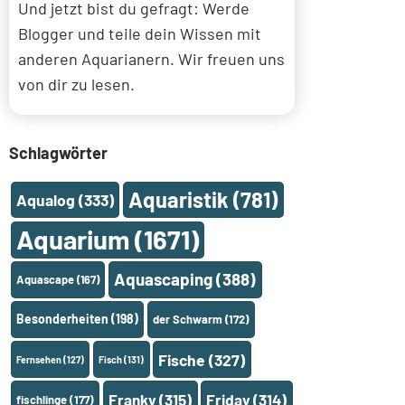
Und jetzt bist du gefragt: Werde
Blogger und teile dein Wissen mit
anderen Aquarianern. Wir freuen uns
von dir zu lesen.
Schlagwörter
Aquaristik
(781)
Aqualog
(333)
Aquarium
(1671)
Aquascaping
(388)
Aquascape
(167)
Besonderheiten
(198)
der Schwarm
(172)
Fische
(327)
Fernsehen
(127)
Fisch
(131)
Franky
(315)
Friday
(314)
fischlinge
(177)