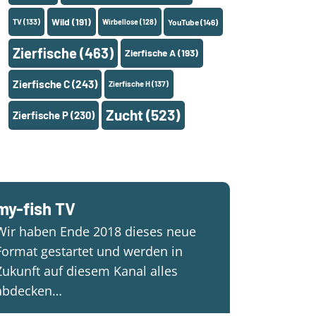
Wild
(191)
TV
(133)
Wirbellose
(128)
YouTube
(146)
Zierfische
(463)
Zierfische A
(193)
Zierfische C
(243)
Zierfische H
(137)
Zucht
(523)
Zierfische P
(230)
my-fish TV
Wir haben Ende 2018 dieses neue
Format gestartet und werden in
Zukunft auf diesem Kanal alles
abdecken…