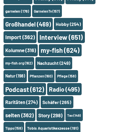
garnelen
(178)
GarnelenTv
(157)
Großhandel
(469)
Hobby
(254)
Interview
(651)
Import
(362)
my-fish
(624)
Kolumne
(316)
Nachzucht
(249)
my-fish.org
(162)
Natur
(198)
Pflanzen
(160)
Pflege
(158)
Podcast
(612)
Radio
(495)
Raritäten
(274)
Schäfer
(265)
selten
(362)
Story
(298)
Tax
(149)
Tobis Aquaristikexzesse
(191)
Tipps
(158)